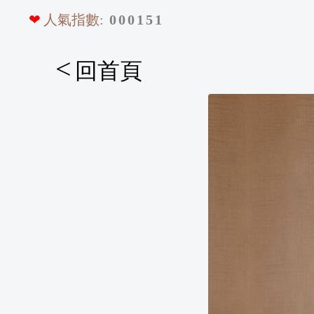
❤
人氣指數:
0
0
0
1
5
1
<
回首頁