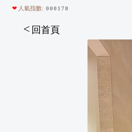
❤
人氣指數:
0
0
0
1
7
8
<
回首頁