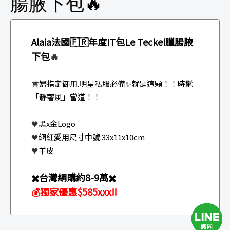
腸腋下包🔥
Alaia法國🇫🇷年度IT包Le Teckel臘腸腋
下包
🔥
貴婦指定御用.明星私服必備✨就是這顆！！時髦
「靜奢風」當道！！
黑x金Logo
🖤
網紅愛用尺寸中號:33x11x10cm
🖤
羊皮
🖤
✖️台灣網購約8-9萬✖️
💰獨家優惠$585xxx‼️