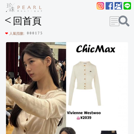
<
回首頁
0
0
0
1
7
5
❤
人氣指數: