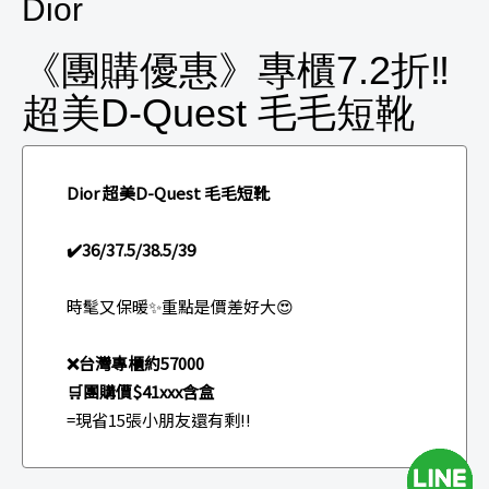
Dior
《團購優惠》專櫃7.2折‼️
超美D-Quest 毛毛短靴
Dior 超美D-Quest 毛毛短靴
✔️36/37.5/38.5/39
時髦又保暖✨重點是價差好大😍
❌台灣專櫃約57000
🛒團購價$41xxx含盒
=現省15張小朋友還有剩‼️