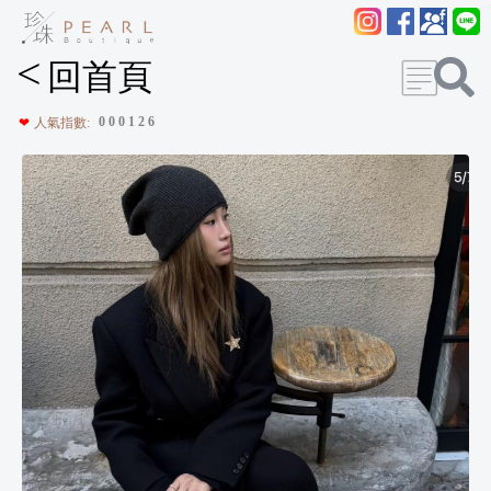
<
回首頁
0
0
0
1
2
6
❤
人氣指數: