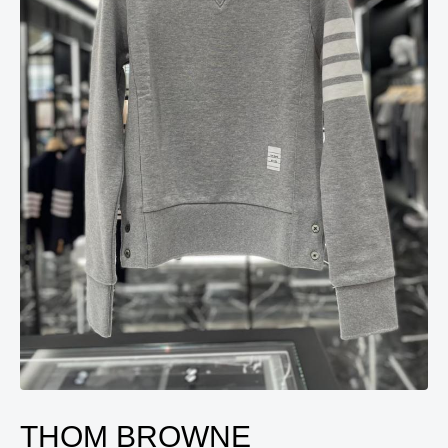
THOM BROWNE