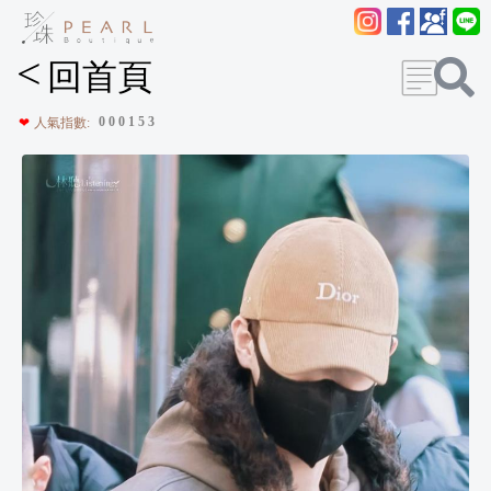
<
回首頁
0
0
0
1
5
3
❤
人氣指數: