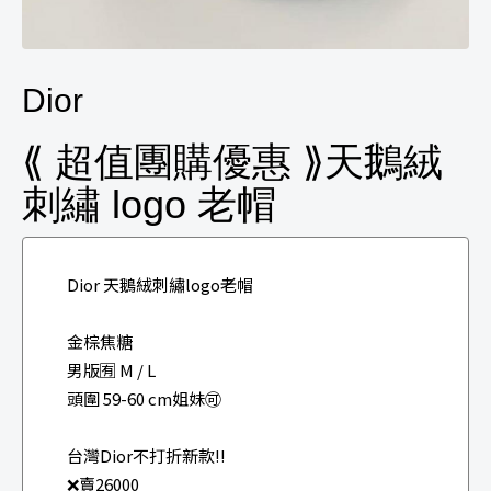
Dior
⟪ 超值團購優惠 ⟫天鵝絨
刺繡 logo 老帽
Dior 天鵝絨刺繡logo老帽
金棕焦糖
男版🈶 M / L
頭圍 59-60 cm姐妹🉑
台灣Dior不打折新款‼️
❌賣26000