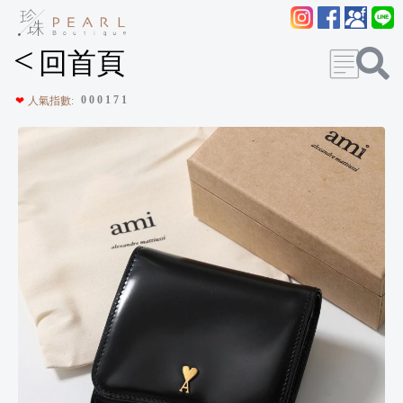
<
回首頁
0
0
0
1
7
1
❤
人氣指數: