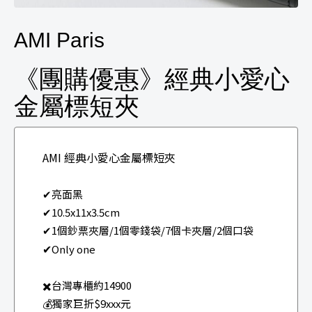
AMI Paris
《團購優惠》經典小愛心
金屬標短夾
AMI 經典小愛心金屬標短夾
✔亮面黑
✔10.5x11x3.5cm
✔1個鈔票夾層/1個零錢袋/7個卡夾層/2個口袋
✔
Only one
✖️台灣專櫃約14900
💰獨家巨折$9xxx元