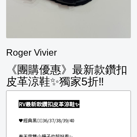
Roger Vivier
《團購優惠》最新款鑽扣
皮革涼鞋✨獨家5折‼️
RV最新款鑽扣皮革涼鞋✨
🖤經典黑👉🏻36/37/38/39/40
春天穿雙小襪子也超好看✨