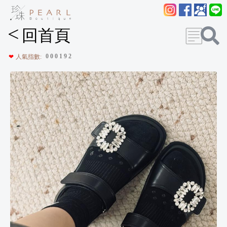
<
回首頁
0
0
0
1
9
2
❤
人氣指數: