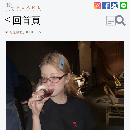
<
回首頁
0
0
0
1
6
5
❤
人氣指數: