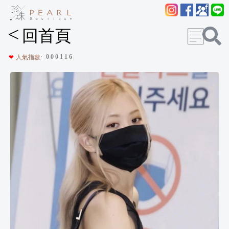
<
回首頁
0
0
0
1
1
6
❤
人氣指數: