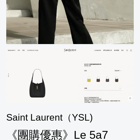
Saint Laurent（YSL)
《團購優惠》Le 5a7