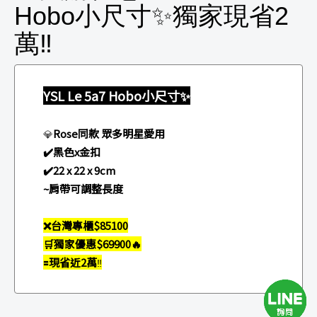
Hobo小尺寸✨獨家現省2
萬‼️
YSL Le 5a7 Hobo小尺寸✨
Rose同款 眾多明星愛用
💎
✔️黑色x金扣
✔️22 x 22 x 9cm
~肩帶可調整長度
❌台灣專櫃$85100
🛒獨家優惠$69900🔥
🟰現省近2萬
‼️