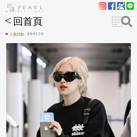
<
回首頁
0
0
0
1
3
0
❤
人氣指數: