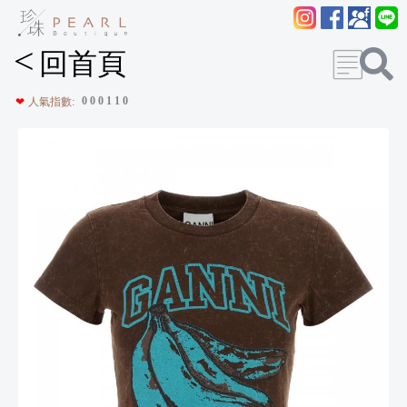
<
回首頁
0
0
0
1
1
0
❤
人氣指數: