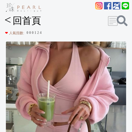
<
回首頁
0
0
0
1
2
4
❤
人氣指數: