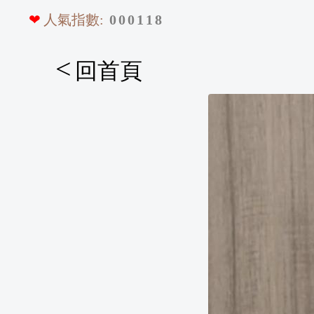
❤
人氣指數:
0
0
0
1
1
8
<
回首頁