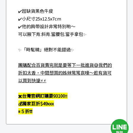
超缺貨黑色牛皮
✔️
小尺寸25x12.5x7cm
✔️
他的肩帶設計非常特別喲～
✔️
可以腋下背.斜背.當腰包.當手拿包
✨
「時髦精」絕對不能錯過
✨
✨
團購配合百貨賣完就是要等下一批進貨😅我們的
折扣太香·中間想買的姊妹常常哀嚎～趁有貨可
以買到快搶⚡️⚡️
✖️台灣官網訂購要93100
‼️
💰獨家巨折$49xxx
🟰５折❗️❗️