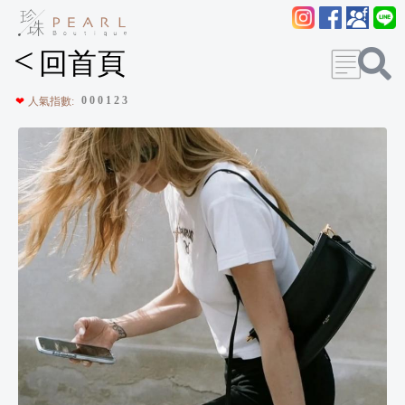
<
回首頁
0
0
0
1
2
3
❤
人氣指數: