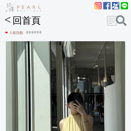
<
回首頁
0
0
0
0
9
0
❤
人氣指數: