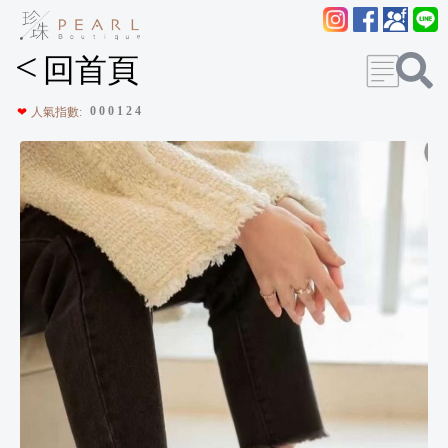
<
回首頁
0
0
0
1
2
4
❤
人氣指數: