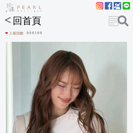
<
回首頁
0
0
0
1
0
8
❤
人氣指數: