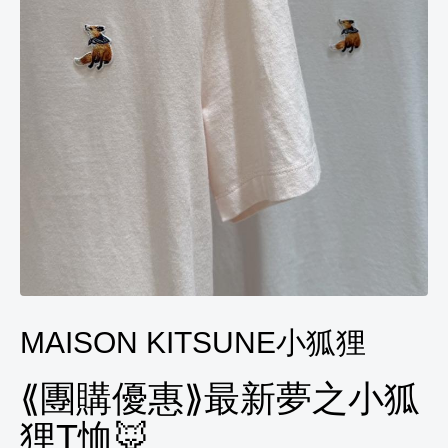
MAISON KITSUNE小狐狸
⟪團購優惠⟫最新夢之小狐
狸T恤🦊