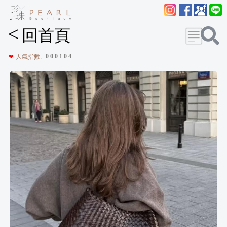
<
回首頁
0
0
0
1
0
4
❤
人氣指數: