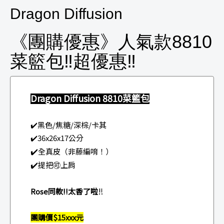
Dragon Diffusion
《團購優惠》人氣款8810
菜籃包‼️超優惠‼️
Dragon Diffusion
8810菜籃包
✔️黑色/焦糖/深棕/卡其
✔️36x26x17公分
✔️
全真皮（非藤編唷！）
✔️
提把🉑上肩
‼️
Rose同款‼️太香了啦
團購價$15xxx元