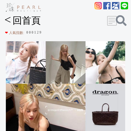
<
回首頁
0
0
0
1
2
9
❤
人氣指數: