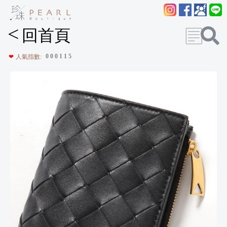
<
回首頁
0
0
0
1
1
5
❤
人氣指數: