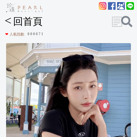
<
回首頁
0
0
0
0
7
1
❤
人氣指數: