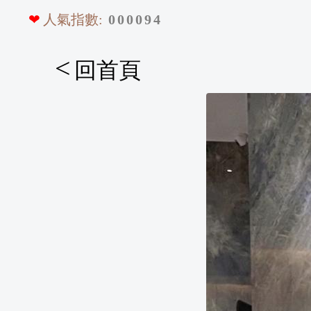
❤
人氣指數:
0
0
0
0
9
4
<
回首頁