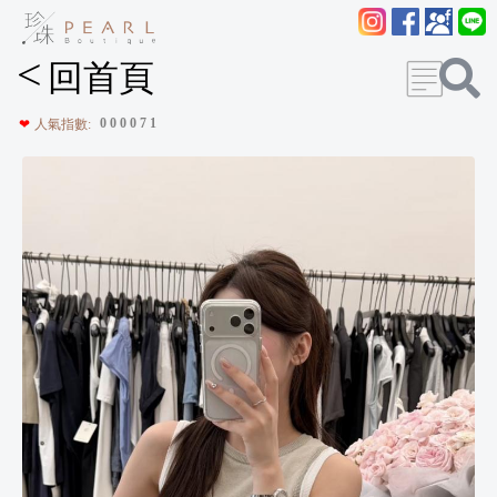
<
回首頁
0
0
0
0
7
1
❤
人氣指數: