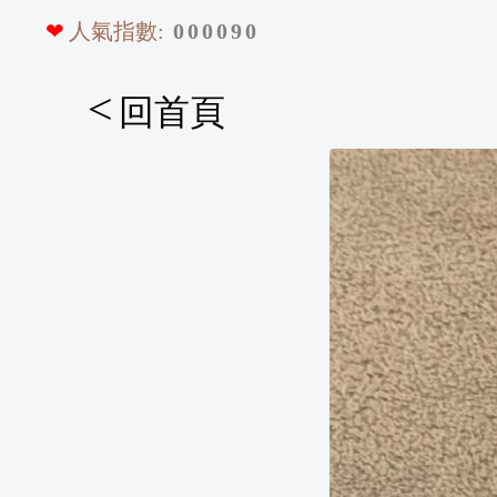
❤
人氣指數:
0
0
0
0
9
0
<
回首頁