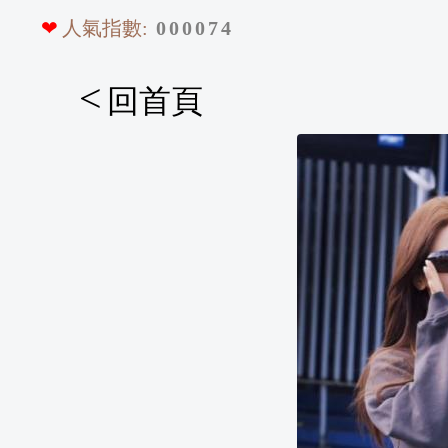
❤
人氣指數:
0
0
0
0
7
4
<
回首頁