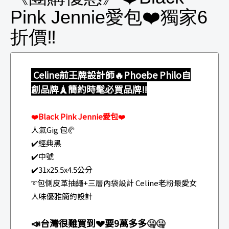
Pink Jennie愛包❤️獨家6
折價‼️
Celine前王牌設計師🔥Phoebe Philo自
創品牌🗼簡約時髦必買品牌‼️
Black Pink Jennie愛包
❤️
❤️
人氣Gig 包🥐
✔️經典黑
✔️中號
✔️31x25.5x4.5公分
包側皮革抽繩+三層內袋設計 Celine老粉最愛女
➰
人味優雅簡約設計
📣台灣很難買到💔要9萬多多
🤐
🤐