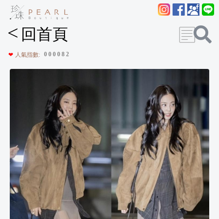
<
回首頁
0
0
0
0
8
2
❤
人氣指數: