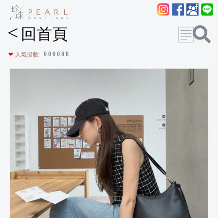
<
回首頁
0
0
0
0
8
8
❤
人氣指數: