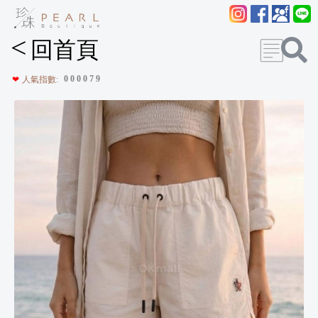
<
回首頁
0
0
0
0
7
9
❤
人氣指數: