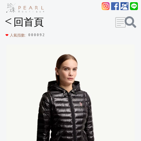
<
回首頁
0
0
0
0
9
2
❤
人氣指數: