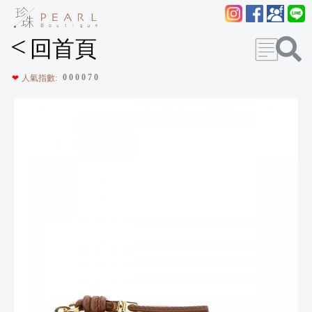
<
回首頁
0
0
0
0
7
0
❤
人氣指數: