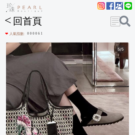
<
回首頁
0
0
0
0
6
1
❤
人氣指數: