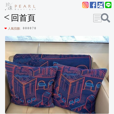
<
回首頁
0
0
0
0
7
0
❤
人氣指數: