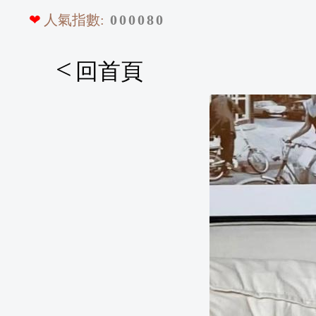
❤
人氣指數:
0
0
0
0
8
0
<
回首頁