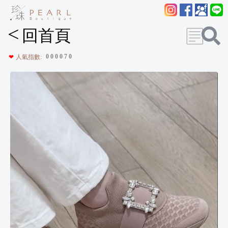
<
回首頁
0
0
0
0
7
0
❤
人氣指數: