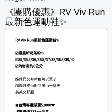
《團購優惠》RV Viv Run
最新色運動鞋✨
RV Viv Run最新色運動鞋✨
☑️最最新奶茶粉✨
☑️35/35.5/36/36.5/37/38/38.5/39/40
☑️內增高約6公分
姊妹們又有新色可以買了
超爆好穿逛街到爬山一整天
美美又舒服
✖️台灣專櫃漲至52000💔
💰團購價$33xxx含盒